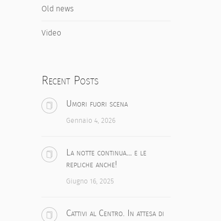
Old news
Video
Recent Posts
Umori fuori scena
Gennaio 4, 2026
La notte continua… e le
repliche anche!
Giugno 16, 2025
Cattivi al Centro. In attesa di