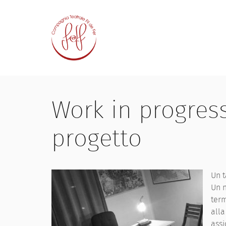
Work in progress
progetto
Un t
Un n
term
alla
assi