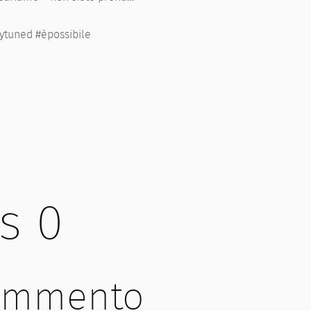
ytuned #èpossibile
s 0
commento