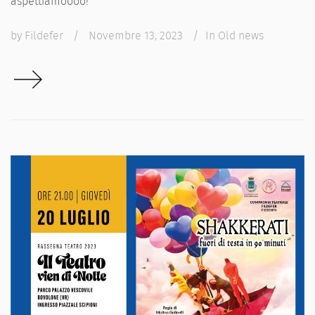
aspettiamoooo!
by
Fildefer
/
Novembre 13, 2023
/
In
Old news