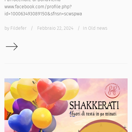
www.facebook.com/profile.php?
id=100063493089150&sfnsn=scwspwa
by
Fildefer
/
Febbraio 22, 2024
/
In
Old news