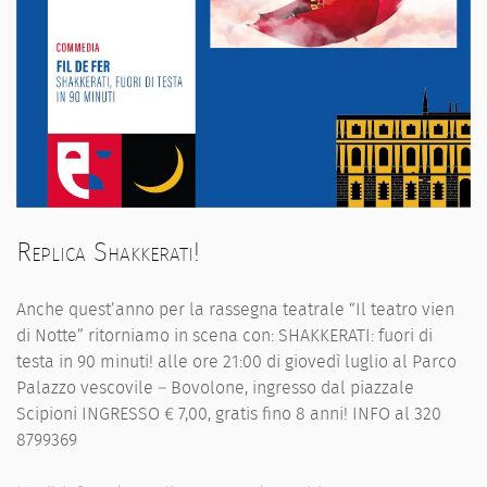
Replica Shakkerati!
Anche quest’anno per la rassegna teatrale “Il teatro vien
di Notte” ritorniamo in scena con: SHAKKERATI: fuori di
testa in 90 minuti! alle ore 21:00 di giovedì luglio al Parco
Palazzo vescovile – Bovolone, ingresso dal piazzale
Scipioni INGRESSO € 7,00, gratis fino 8 anni! INFO al 320
8799369