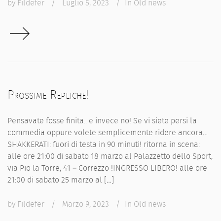
by
Fildefer
/
Luglio 5, 2023
/
In
Old news
Prossime Repliche!
Pensavate fosse finita.. e invece no! Se vi siete persi la
commedia oppure volete semplicemente ridere ancora…
SHAKKERATI: fuori di testa in 90 minuti! ritorna in scena:
alle ore 21:00 di sabato 18 marzo al Palazzetto dello Sport,
via Pio la Torre, 41 – Correzzo !INGRESSO LIBERO! alle ore
21:00 di sabato 25 marzo al […]
by
Fildefer
/
Marzo 9, 2023
/
In
Old news