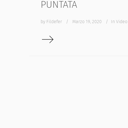
puntata
by
Fildefer
/
Marzo 19, 2020
/
In
Video