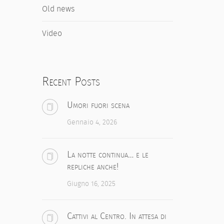
Old news
Video
Recent Posts
Umori fuori scena
Gennaio 4, 2026
La notte continua… e le
repliche anche!
Giugno 16, 2025
Cattivi al Centro. In attesa di