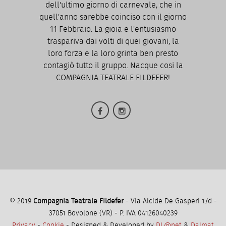
dell'ultimo giorno di carnevale, che in
quell'anno sarebbe coinciso con il giorno
11 Febbraio. La gioia e l'entusiasmo
traspariva dai volti di quei giovani, la
loro forza e la loro grinta ben presto
contagiò tutto il gruppo. Nacque cosi la
COMPAGNIA TEATRALE FILDEFER!
© 2019
Compagnia Teatrale Fildefer
- Via Alcide De Gasperi 1/d -
37051 Bovolone (VR) - P. IVA 04126040239
Privacy
-
Cookie
- Designed & Developed by
DL@net
&
Dalmat