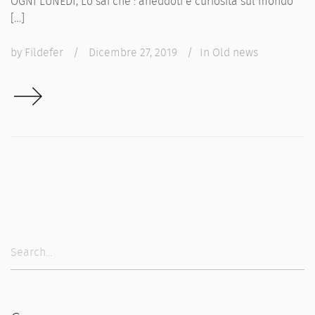
OGNI LUNEDÌ, Lo sai che : aneddoti e curiosità sul mondo
[…]
by
Fildefer
/
Dicembre 27, 2019
/
In
Old news