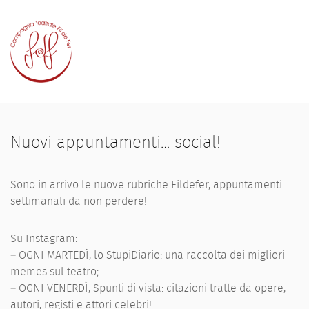
Home
Chi siamo
Nuovi appuntamenti… social!
Elenco opere
Premi e riconoscimenti
Sono in arrivo le nuove rubriche Fildefer, appuntamenti
settimanali da non perdere!
Appuntamenti
Contatti
Su Instagram:
– OGNI MARTEDÌ, lo StupiDiario: una raccolta dei migliori
memes sul teatro;
– OGNI VENERDÌ, Spunti di vista: citazioni tratte da opere,
autori, registi e attori celebri!