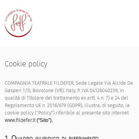
Home
Chi siamo
Cookie policy
Elenco opere
Premi e riconoscimenti
COMPAGNIA TEATRALE FILDEFER, Sede Legale Via Alcide De
Gasperi 1/D, Bovolone (VR), Italy, P. IVA 04126040239, in
Appuntamenti
qualità di Titolare del trattamento ex artt. 4 n. 7) e 24 del
Contatti
Regolamento UE n. 2016/679 (GDPR), illustra, di seguito, la
cookie policy (“Policy”) riferibile al presente sito internet
www.fildefer.it
(“Sito”).
1. Quadro giuridico di riferimento