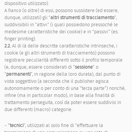
dispositivo utilizzato).
A fianco (o oltre) di essi, possono sussistere (ed essere,
dunque, utilizzati) gli “
altri strumenti di tracciamento
”,
suddivisibili in “attivi” (i quali possiedono pressoché le
medesime caratteristiche dei cookie) e in “passivi” (es.
finger printing).
2.2.
Al di là delle descritte caratteristiche intrinseche, i
cookie (e gli altri strumenti di tracciamento) possono
registrare peculiarità differenti sotto il profilo temporale
(e, dunque, essere considerati di “
sessione
” o
“
permanenti
”, in ragione della loro durata), dal punto di
vista soggettivo (a seconda che il publisher agisca
autonomamente o per conto di una “terza parte”) nonché,
infine (ma in particolar modo), in base alla finalità di
trattamento perseguita, così da poter essere suddivisi in
due differenti (macro) categorie:
– “
tecnici
”, utilizzati al solo fine di “effettuare la